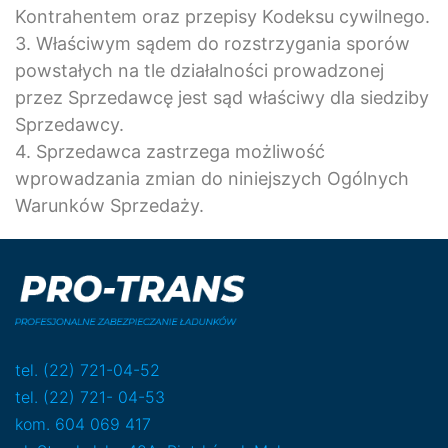
Kontrahentem oraz przepisy Kodeksu cywilnego.
3. Właściwym sądem do rozstrzygania sporów
powstałych na tle działalności prowadzonej
przez Sprzedawcę jest sąd właściwy dla siedziby
Sprzedawcy.
4. Sprzedawca zastrzega możliwość
wprowadzania zmian do niniejszych Ogólnych
Warunków Sprzedaży.
tel. (22) 721-04-52
tel. (22) 721- 04-53
kom. 604 069 417