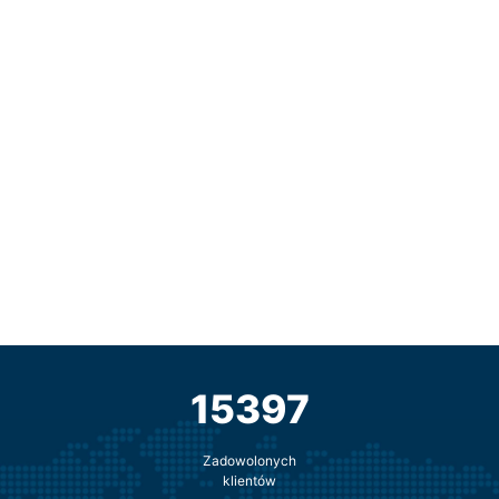
15397
Zadowolonych
klientów