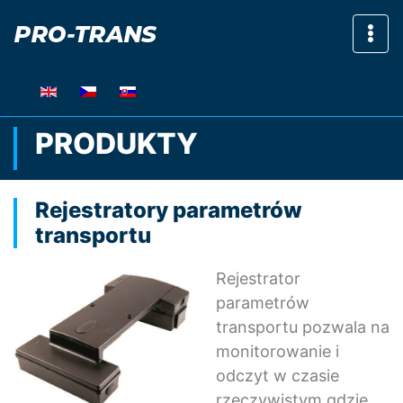
Pok
PRODUKTY
Rejestratory parametrów
transportu
Rejestrator
parametrów
transportu pozwala na
monitorowanie i
odczyt w czasie
rzeczywistym gdzie