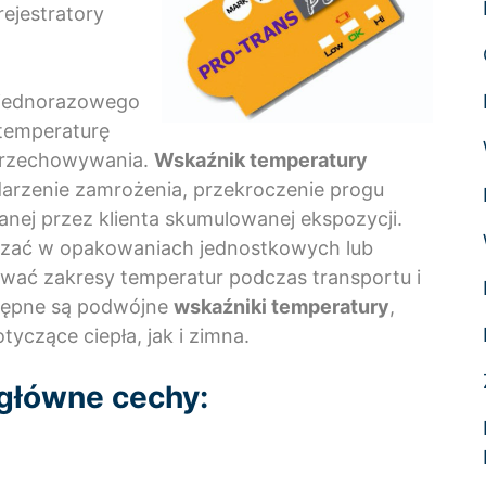
rejestratory
 jednorazowego
 temperaturę
 przechowywania.
Wskaźnik temperatury
darzenie zamrożenia, przekroczenie progu
anej przez klienta skumulowanej ekspozycji.
czać w opakowaniach jednostkowych lub
wać zakresy temperatur podczas transportu i
tępne są podwójne
wskaźniki temperatury
,
yczące ciepła, jak i zimna.
główne cechy: