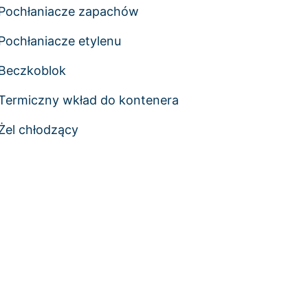
Pochłaniacze zapachów
Pochłaniacze etylenu
Beczkoblok
Termiczny wkład do kontenera
Żel chłodzący