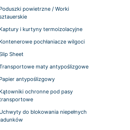
Poduszki powietrzne / Worki
sztauerskie
Kaptury i kurtyny termoizolacyjne
Kontenerowe pochłaniacze wilgoci
Slip Sheet
Transportowe maty antypoślizgowe
Papier antypoślizgowy
Kątowniki ochronne pod pasy
transportowe
Uchwyty do blokowania niepełnych
ładunków