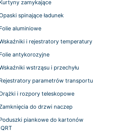
Kurtyny zamykające
Opaski spinające ładunek
Folie aluminiowe
Wskaźniki i rejestratory temperatury
Folie antykorozyjne
Wskaźniki wstrząsu i przechyłu
Rejestratory parametrów transportu
Drążki i rozpory teleskopowe
Zamknięcia do drzwi naczep
Poduszki piankowe do kartonów
IQRT