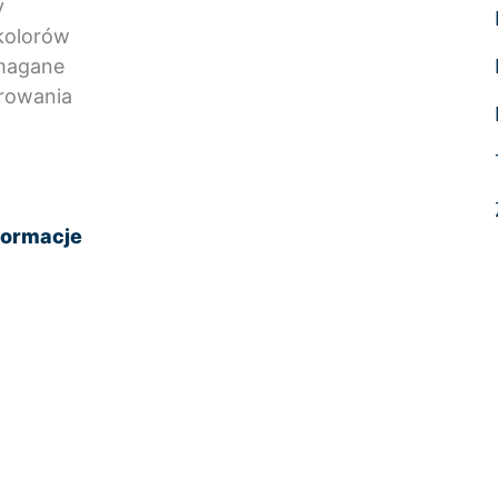
y
kolorów
ymagane
orowania
formacje