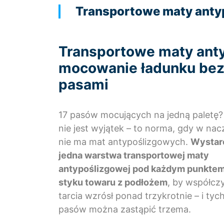
Transportowe maty anty
Transportowe maty ant
mocowanie ładunku bez
pasami
17 pasów mocujących na jedną paletę?
nie jest wyjątek – to norma, gdy w nac
nie ma mat antypoślizgowych.
Wystar
jedna warstwa transportowej maty
antypoślizgowej pod każdym punkte
styku towaru z podłożem
, by współcz
tarcia wzrósł ponad trzykrotnie – i tyc
pasów można zastąpić trzema.