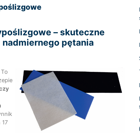
poślizgowe
ypoślizgowe – skuteczne
 nadmiernego pętania
 To
zepie
czy
m
ynnik
h 17