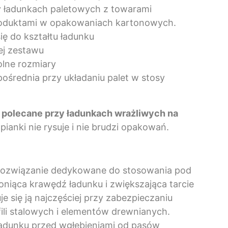
y ładunkach paletowych z towarami
roduktami w opakowaniach kartonowych.
ę do kształtu ładunku
ej zestawu
olne rozmiary
ośrednia przy układaniu palet w stosy
e polecane przy ładunkach wrażliwych na
ianki nie rysuje i nie brudzi opakowań.
rozwiązanie dedykowane do stosowania pod
niąca krawędź ładunku i zwiększająca tarcie
e się ją najczęściej przy zabezpieczaniu
fili stalowych i elementów drewnianych.
ładunku przed wgłębieniami od pasów