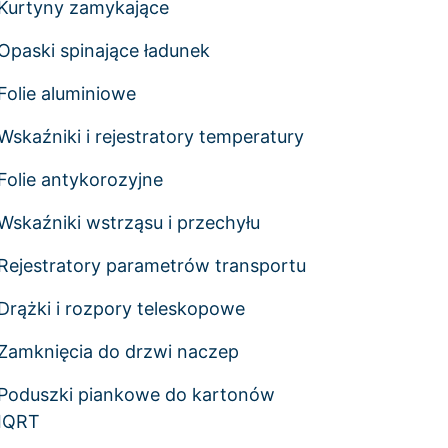
Kurtyny zamykające
Opaski spinające ładunek
Folie aluminiowe
Wskaźniki i rejestratory temperatury
Folie antykorozyjne
Wskaźniki wstrząsu i przechyłu
Rejestratory parametrów transportu
Drążki i rozpory teleskopowe
Zamknięcia do drzwi naczep
Poduszki piankowe do kartonów
IQRT