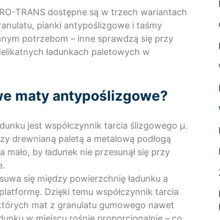
RO-TRANS dostępne są w trzech wariantach
nulatu, pianki antypoślizgowe i taśmy
nnym potrzebom – inne sprawdzą się przy
 delikatnych ładunkach paletowych w
owe maty antypoślizgowe?
nku jest współczynnik tarcia ślizgowego μ.
zy drewnianą paletą a metalową podłogą
 mało, by ładunek nie przesunął się przy
e.
uwa się między powierzchnię ładunku a
platformę. Dzięki temu współczynnik tarcia
ektórych mat z granulatu gumowego nawet
dunku w miejscu rośnie proporcjonalnie – co