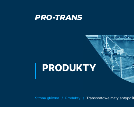
PRODUKTY
Jesteś tutaj:
Strona główna
Produkty
Transportowe maty antypoś