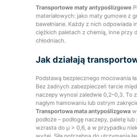
Transportowe maty antypoślizgowe
P
materiałowych: jako maty gumowe z gra
bawełniane. Każdy z nich odpowiada i
ciężkich paletach z chemią, inne przy
chłodniach.
Jak działają transport
Podstawą bezpiecznego mocowania ładu
Bez żadnych zabezpieczeń tarcie międ
naczepy wynosi zaledwie 0,2–0,3. To za
nagłym hamowaniu lub ostrym zakręci
Transportowa mata antypoślizgowa
ws
podłoże – podłogę naczepy, paletę lub 
wzrasta do μ > 0,6, a w przypadku ni
wyżej. Siła potrzebna do utrzymania ła