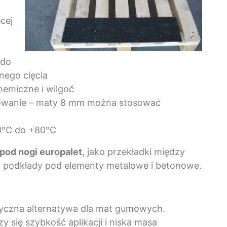
cej
 do
nego cięcia
chemiczne i wilgoć
owanie – maty 8 mm można stosować
0°C do +80°C
pod nogi europalet
, jako przekładki między
o podkłady pod elementy metalowe i betonowe.
astyczna alternatywa dla mat gumowych.
y się szybkość aplikacji i niska masa