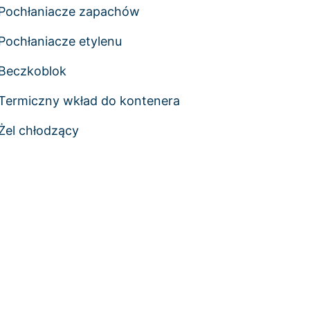
Pochłaniacze zapachów
Pochłaniacze etylenu
Beczkoblok
Termiczny wkład do kontenera
Żel chłodzący