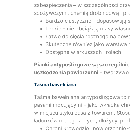
zabezpieczenia – w szczególności prz
spożywczymi, chemią drobnicową i p
Bardzo elastyczne – dopasowują si
Lekkie – nie obciążają masy własn
Łatwe do cięcia ręcznego na dow
Skuteczne również jako warstwa p
Dostępne w arkuszach i rolach
Pianki antypoślizgowe są szczególni
uszkodzenia powierzchni
– tworzywo p
Taśma bawełniana
Taśma bawełniana antypoślizgowa to 
pasami mocującymi – jako wkładka chro
w miejscu styku pasa z towarem. Stosuj
ładunków nieregularnych, dłużycy, pro
Chroni krawędzie i powierzchnie 