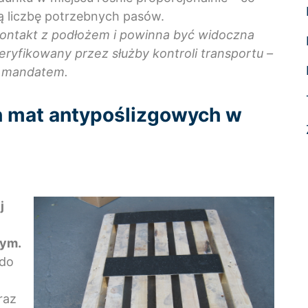
ą liczbę potrzebnych pasów.
kontakt z podłożem i powinna być widoczna
ryfikowany przez służby kontroli transportu –
ć mandatem.
h mat antypoślizgowych w
j
wym.
 do
raz