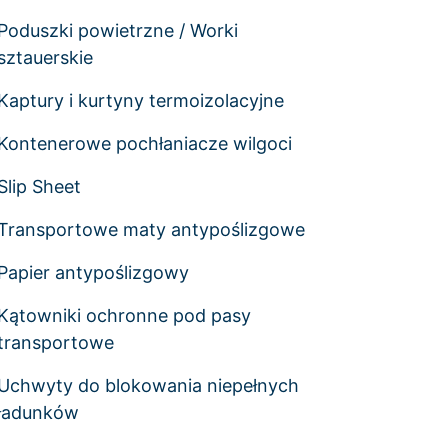
Poduszki powietrzne / Worki
sztauerskie
Kaptury i kurtyny termoizolacyjne
Kontenerowe pochłaniacze wilgoci
Slip Sheet
Transportowe maty antypoślizgowe
Papier antypoślizgowy
Kątowniki ochronne pod pasy
transportowe
Uchwyty do blokowania niepełnych
ładunków