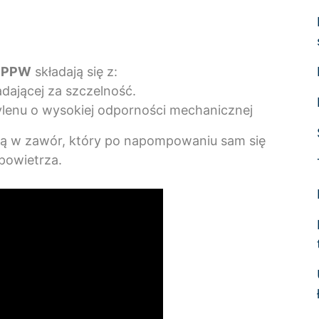
e PPW
składają się z:
adającej za szczelność.
ylenu o wysokiej odporności mechanicznej
 w zawór, który po napompowaniu sam się
powietrza.