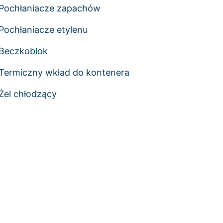
Pochłaniacze zapachów
Pochłaniacze etylenu
Beczkoblok
Termiczny wkład do kontenera
Żel chłodzący