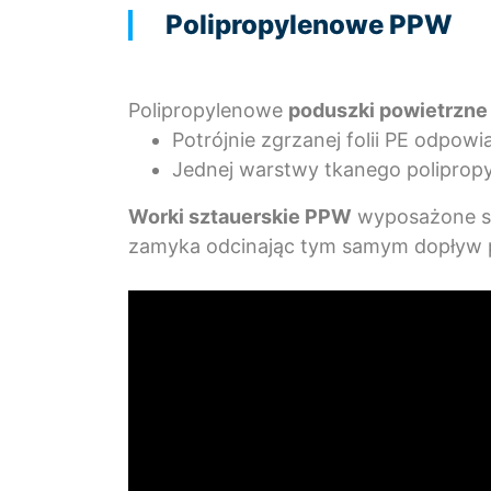
Polipropylenowe PPW
Polipropylenowe
poduszki powietrzn
Potrójnie zgrzanej folii PE odpowi
Jednej warstwy tkanego poliprop
Worki sztauerskie PPW
wyposażone są
zamyka odcinając tym samym dopływ 