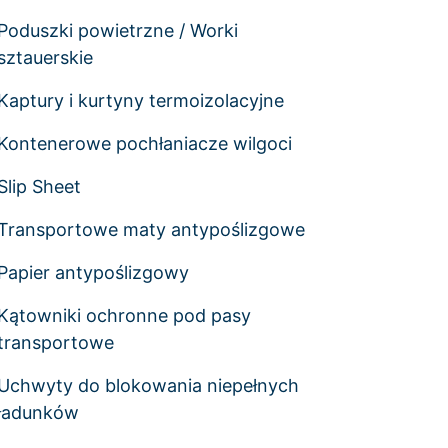
Poduszki powietrzne / Worki
sztauerskie
Kaptury i kurtyny termoizolacyjne
Kontenerowe pochłaniacze wilgoci
Slip Sheet
Transportowe maty antypoślizgowe
Papier antypoślizgowy
Kątowniki ochronne pod pasy
transportowe
Uchwyty do blokowania niepełnych
ładunków