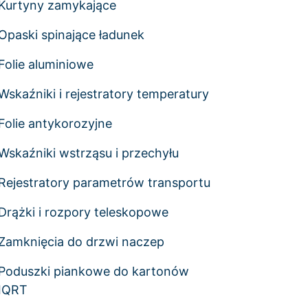
Kurtyny zamykające
Opaski spinające ładunek
Folie aluminiowe
Wskaźniki i rejestratory temperatury
Folie antykorozyjne
Wskaźniki wstrząsu i przechyłu
Rejestratory parametrów transportu
Drążki i rozpory teleskopowe
Zamknięcia do drzwi naczep
Poduszki piankowe do kartonów
IQRT